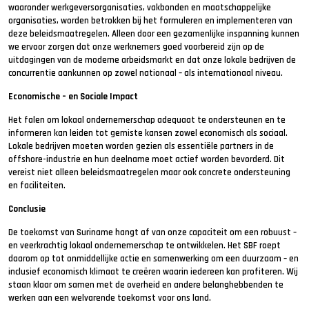
waaronder werkgeversorganisaties, vakbonden en maatschappelijke
organisaties, worden betrokken bij het formuleren en implementeren van
deze beleidsmaatregelen. Alleen door een gezamenlijke inspanning kunnen
we ervoor zorgen dat onze werknemers goed voorbereid zijn op de
uitdagingen van de moderne arbeidsmarkt en dat onze lokale bedrijven de
concurrentie aankunnen op zowel nationaal – als internationaal niveau.
Economische – en Sociale Impact
Het falen om lokaal ondernemerschap adequaat te ondersteunen en te
informeren kan leiden tot gemiste kansen zowel economisch als sociaal.
Lokale bedrijven moeten worden gezien als essentiële partners in de
offshore-industrie en hun deelname moet actief worden bevorderd. Dit
vereist niet alleen beleidsmaatregelen maar ook concrete ondersteuning
en faciliteiten.
Conclusie
De toekomst van Suriname hangt af van onze capaciteit om een robuust –
en veerkrachtig lokaal ondernemerschap te ontwikkelen. Het SBF roept
daarom op tot onmiddellijke actie en samenwerking om een duurzaam – en
inclusief economisch klimaat te creëren waarin iedereen kan profiteren. Wij
staan klaar om samen met de overheid en andere belanghebbenden te
werken aan een welvarende toekomst voor ons land.