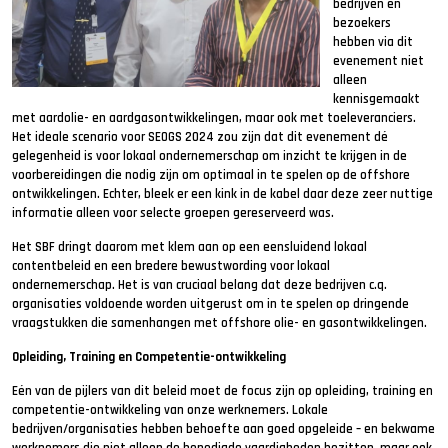
bedrijven en
bezoekers
hebben via dit
evenement niet
alleen
kennisgemaakt
met aardolie- en aardgasontwikkelingen, maar ook met toeleveranciers.
Het ideale scenario voor SEOGS 2024 zou zijn dat dit evenement dé
gelegenheid is voor lokaal ondernemerschap om inzicht te krijgen in de
voorbereidingen die nodig zijn om optimaal in te spelen op de offshore
ontwikkelingen. Echter, bleek er een kink in de kabel daar deze zeer nuttige
informatie alleen voor selecte groepen gereserveerd was.
Het SBF dringt daarom met klem aan op een eensluidend lokaal
contentbeleid en een bredere bewustwording voor lokaal
ondernemerschap. Het is van cruciaal belang dat deze bedrijven c.q.
organisaties voldoende worden uitgerust om in te spelen op dringende
vraagstukken die samenhangen met offshore olie- en gasontwikkelingen.
Opleiding, Training en Competentie-ontwikkeling
Eén van de pijlers van dit beleid moet de focus zijn op opleiding, training en
competentie-ontwikkeling van onze werknemers. Lokale
bedrijven/organisaties hebben behoefte aan goed opgeleide – en bekwame