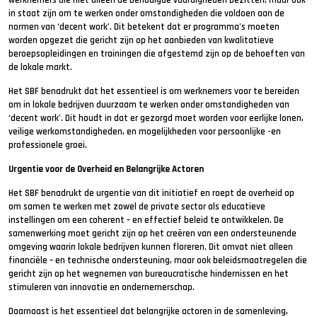
werknemers die niet alleen de benodigde vaardigheden bezitten, maar ook
in staat zijn om te werken onder omstandigheden die voldoen aan de
normen van ‘decent work’. Dit betekent dat er programma’s moeten
worden opgezet die gericht zijn op het aanbieden van kwalitatieve
beroepsopleidingen en trainingen die afgestemd zijn op de behoeften van
de lokale markt.
Het SBF benadrukt dat het essentieel is om werknemers voor te bereiden
om in lokale bedrijven duurzaam te werken onder omstandigheden van
‘decent work’. Dit houdt in dat er gezorgd moet worden voor eerlijke lonen,
veilige werkomstandigheden, en mogelijkheden voor persoonlijke -en
professionele groei.
Urgentie voor de Overheid en Belangrijke Actoren
Het SBF benadrukt de urgentie van dit initiatief en roept de overheid op
om samen te werken met zowel de private sector als educatieve
instellingen om een coherent – en effectief beleid te ontwikkelen. De
samenwerking moet gericht zijn op het creëren van een ondersteunende
omgeving waarin lokale bedrijven kunnen floreren. Dit omvat niet alleen
financiële – en technische ondersteuning, maar ook beleidsmaatregelen die
gericht zijn op het wegnemen van bureaucratische hindernissen en het
stimuleren van innovatie en ondernemerschap.
Daarnaast is het essentieel dat belangrijke actoren in de samenleving,