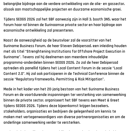
belangrijke bijdrage aan de verdere ontwikkeling van de olie- en gassector,
alsook aan maatschappelijke projecten en duurzame economische groei.
Tijdens SEOGS 2026 zal het SBF aanwezig zijn in Hall 3, booth 3N5, waar het
forum haar rol binnen de Surinaamse private sector en haar bijdrage aan
economische ontwikkeling zal presenteren.
Naast de aanwezigheid op de beursvloer zal de voorzitter van het
Suriname Business Forum, de heer Steven Debipersad, een inleiding houden
met als titel “Strenghtening Institutions for Offshore Project Execution in
Suriname”. Tevens zal hij deelnemen aan meerdere inhoudelijke
programma-onderdelen binnen SEOGS 2026. Zo zal de heer Debipersad
optreden als panellid tijdens het Local Content Forum in de sessie “Local
Content 2.0”. Hij zal ook participeren in de Technical Conference binnen de
sessie “Regulatory Frameworks, Permitting & Risk Mitigation”.
Mede in het kader van het 20-jarig bestaan van het Suriname Business
Forum en de voortdurende inspanningen ter versterking van samenwerking
binnen de private sector, organiseert het SBF tevens een Meet & Greet
tijdens SEOGS 2026. Tijdens deze bijeenkomst krijgen bezoekers,
stakeholders, organisaties en bedrijven de gelegenheid om kennis te
maken met vertegenwoordigers van diverse partnerorganisaties en om de
onderlinge samenwerking verder te versterken.