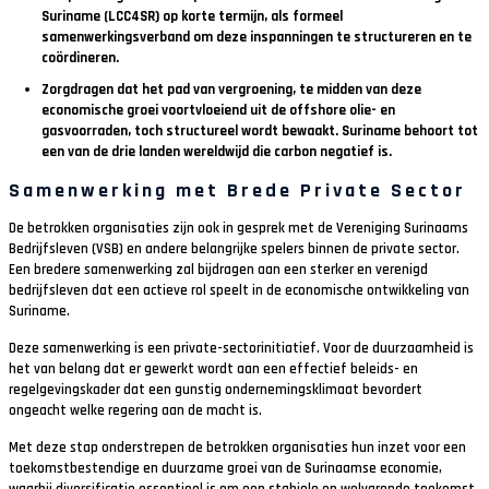
Suriname (LCC4SR) op korte termijn, als formeel
samenwerkingsverband om deze inspanningen te structureren en te
coördineren.
Zorgdragen dat het pad van vergroening, te midden van deze
economische groei voortvloeiend uit de offshore olie- en
gasvoorraden, toch structureel wordt bewaakt. Suriname behoort tot
een van de drie landen wereldwijd die carbon negatief is.
Samenwerking met Brede Private Sector
De betrokken organisaties zijn ook in gesprek met de Vereniging Surinaams
Bedrijfsleven (VSB) en andere belangrijke spelers binnen de private sector.
Een bredere samenwerking zal bijdragen aan een sterker en verenigd
bedrijfsleven dat een actieve rol speelt in de economische ontwikkeling van
Suriname.
Deze samenwerking is een private-sectorinitiatief. Voor de duurzaamheid is
het van belang dat er gewerkt wordt aan een effectief beleids- en
regelgevingskader dat een gunstig ondernemingsklimaat bevordert
ongeacht welke regering aan de macht is.
Met deze stap onderstrepen de betrokken organisaties hun inzet voor een
toekomstbestendige en duurzame groei van de Surinaamse economie,