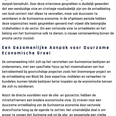
aanpak benadrukt. Door deze intensieve gesprekken is duidelijk geworden
dat een eenduidige visie en strategie noodzakelijk zijn om de ontwikkeling
van local content niet alleen te versnellen, maar ook duurzaam te
verankeren in de Surinaamse economie. In de afgelopen periode hebben
deze organisaties reeds gesprekken gevoerd met vrijwel alle belangrijke
stakeholders in de sector. Om een nationale visie te ontwikkelen en het
belang van het Surinaamse volk te dienen, is nauwe samenwerking binnen de
private sector cruciaal.
Een Gezamenlijke Aanpak voor Duurzame
Economische Groei
De samenwerking richt zich op het versterken van Surinaamse bedrijven en
ondernemers, met een specifieke focus op het maximaliseren van hun
betrokkenheid bij grootschalige projecten zoals het Granmorgoe-project en
de ontwikkeling van Block 58. Door expertise, middelen en netwerken te
bundelen, kunnen lokale bedrijven beter inspelen op de economische kansen
die zich nu aandienen.
Naast de directe voordelen voor de olie- en gassector, hebben de
initiatiefnemers een bredere economische visie. Zij streven naar een
duurzame ontwikkeling van de Surinaamse economie door sectorale
diversificatie hoog op de agenda te zetten. Het uiteindelijke doel is om
ervoor te zorgen dat Suriname ook ná de olie- en gasperiode een sterke