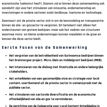
economische toekomst heeft. Daarom zal er binnen deze samenwerking ook
aandacht zijn voor het stimuleren van innovatie, ondernemerschap en
investeringen in andere sectoren zoals landbouw, toerisme en technologie.
Daarnaast zet de private sector zich in om de kennisdeling en transparantie
binnen de olie- en gassector te vergroten. Dit betekent niet alleen het
ondersteunen van grotere bedrijven, maar ook het creëren van structuren
waarmee micro- en kleine ondernemingen kunnen meedelen in de groei en
kansen die deze sector biedt.
Eerste Fasen van de Samenwerking
Het vergroten van de betrokkenheid van Surinaamse bedrijven binnen
het Granmorgoe-project. Micro, klein en middelgroot bedrijven (MKB).
Het intensiveren van de dialoog met Staatsolie en andere belangrijke
stakeholders.
Het ontwikkelen van een gezamenlijke visie en strategie voor local
content, voortkomend uit de private sector in samenspraak met de
publieke sector.
Het stimuleren van sectorale diversificatie om de economische
afhankelijkheid van olie en gas te verminderen.
De oprichting van de Coöperatie voor Local Content Ontwikkeling in