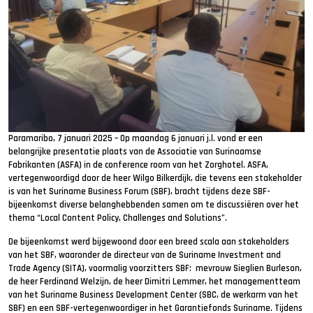
Paramaribo, 7 januari 2025 – Op maandag 6 januari j.l. vond er een
belangrijke presentatie plaats van de Associatie van Surinaamse
Fabrikanten (ASFA) in de conference room van het Zorghotel. ASFA,
vertegenwoordigd door de heer Wilgo Bilkerdijk, die tevens een stakeholder
is van het Suriname Business Forum (SBF), bracht tijdens deze SBF-
bijeenkomst diverse belanghebbenden samen om te discussiëren over het
thema “Local Content Policy, Challenges and Solutions”.
De bijeenkomst werd bijgewoond door een breed scala aan stakeholders
van het SBF, waaronder de directeur van de Suriname Investment and
Trade Agency (SITA), voormalig voorzitters SBF: mevrouw Sieglien Burleson,
de heer Ferdinand Welzijn, de heer Dimitri Lemmer, het managementteam
van het Suriname Business Development Center (SBC, de werkarm van het
SBF) en een SBF-vertegenwoordiger in het Garantiefonds Suriname. Tijdens